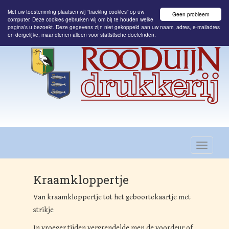
Met uw toestemming plaatsen wij “tracking cookies” op uw
Geen probleem
computer. Deze cookies gebruiken wij om bij te houden welke
pagina’s u bezoekt. Deze gegevens zijn niet gekoppeld aan uw naam, adres, e-mailadres
en dergelijke, maar dienen alleen voor statistische doeleinden.
Kraamkloppertje
Van kraamkloppertje tot het geboortekaartje met
strikje
In vroeger tijden vergrendelde men de voordeur of